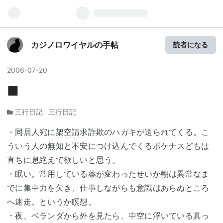
カジノロワイヤルの手帖
読者になる
2006
-
07
-
20
■
三行日記
三行日記
・同居人宛に
架空請求
詐欺のハガキが送られてくる。こ
ういう人の無知と不安につけ込んでくるボケナスどもは
直ちに息絶えて欲しいと思う。
・眠い。常用している薬が変わったせいか朝は異常なま
でに集中力を欠き、仕事しながらも意識はあらぬところ
へ迷走。というか瞑想。
・夜、ベランダから外を見たら、中空に浮いている真っ